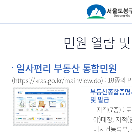
서브메뉴 바로가기
민원 열람 및
일사편리 부동산 통합민원
: 18종의
(https://kras.go.kr/mainView.do)
부동산종합증명
및 발급
· 지적(7종) : 
야)대장, 지적(
대지권등록부,