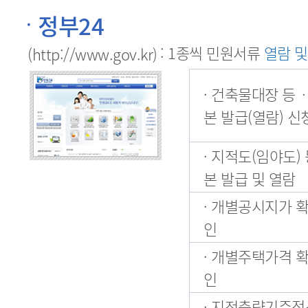
정부24
: 1종씩 민원서류
열람 및
(http://www.gov.kr)
· 건축물대장 등
본 발급(열람) 
· 지적도(임야도)
본 발급 및 열람
· 개별공시지가 
인
· 개별주택가격 
인
· 지적측량기준점