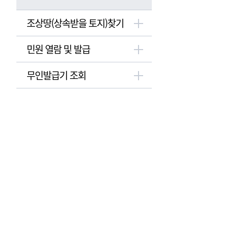
조상땅(상속받을 토지)찾기
민원 열람 및 발급
무인발급기 조회